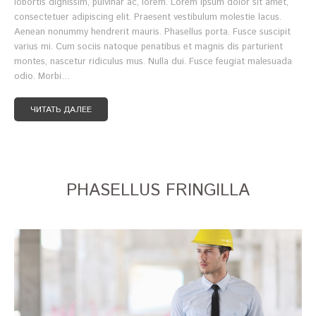
lobortis dignissim, pulvinar ac, lorem. Lorem ipsum dolor sit amet,
consectetuer adipiscing elit. Praesent vestibulum molestie lacus.
Aenean nonummy hendrerit mauris. Phasellus porta. Fusce suscipit
varius mi. Cum sociis natoque penatibus et magnis dis parturient
montes, nascetur ridiculus mus. Nulla dui. Fusce feugiat malesuada
odio. Morbi…
ЧИТАТЬ ДАЛЕЕ
PHASELLUS FRINGILLA