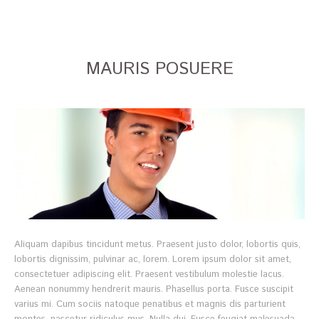
MAURIS POSUERE
Aliquam dapibus tincidunt metus. Praesent justo dolor, lobortis quis,
lobortis dignissim, pulvinar ac, lorem. Lorem ipsum dolor sit amet,
consectetuer adipiscing elit. Praesent vestibulum molestie lacus.
Aenean nonummy hendrerit mauris. Phasellus porta. Fusce suscipit
varius mi. Cum sociis natoque penatibus et magnis dis parturient