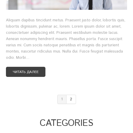
Aliquam dapibus tincidunt metus. Praesent justo dolor, lobortis quis,
lobortis dignissim, pulvinar ac, lorem. Lorem ipsum dolor sit amet,
consectetuer adipiscing elit. Praesent vestibulum molestie lacus.
Aenean nonummy hendrerit mauris. Phasellus porta. Fusce suscipit
varius mi. Cum sociis natoque penatibus et magnis dis parturient
montes, nascetur ridiculus mus. Nulla dui. Fusce feugiat malesuada
odio. Morbi…
ЧИТАТЬ ДАЛЕЕ
1
2
СATEGORIES