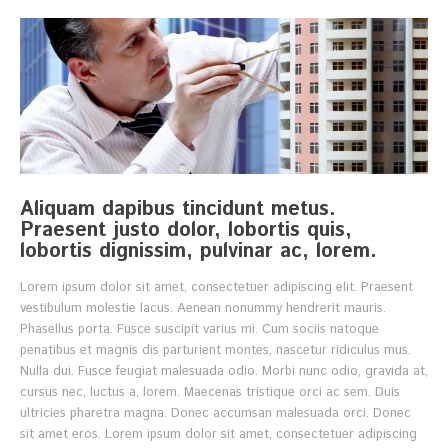
Aliquam dapibus tincidunt metus.
Praesent justo dolor, lobortis quis,
lobortis dignissim, pulvinar ac, lorem.
Lorem ipsum dolor sit amet, consectetuer adipiscing elit. Praesent
vestibulum molestie lacus. Aenean nonummy hendrerit mauris.
Phasellus porta. Fusce suscipit varius mi. Cum sociis natoque
penatibus et magnis dis parturient montes, nascetur ridiculus mus.
Nulla dui. Fusce feugiat malesuada odio. Morbi nunc odio, gravida at,
cursus nec, luctus a, lorem. Maecenas tristique orci ac sem. Duis
ultricies pharetra magna. Donec accumsan malesuada orci. Donec
sit amet eros. Lorem ipsum dolor sit amet, consectetuer adipiscing