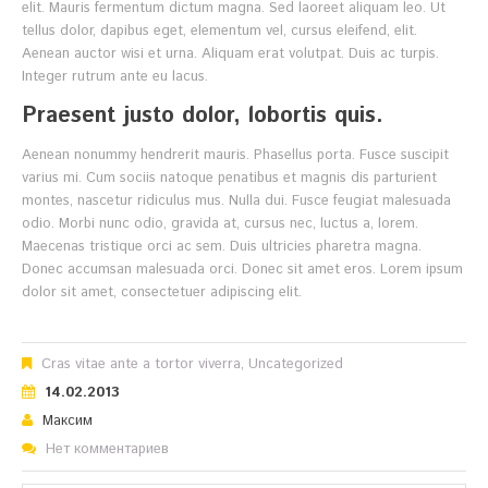
elit. Mauris fermentum dictum magna. Sed laoreet aliquam leo. Ut
tellus dolor, dapibus eget, elementum vel, cursus eleifend, elit.
Aenean auctor wisi et urna. Aliquam erat volutpat. Duis ac turpis.
Integer rutrum ante eu lacus.
Praesent justo dolor, lobortis quis.
Aenean nonummy hendrerit mauris. Phasellus porta. Fusce suscipit
varius mi. Cum sociis natoque penatibus et magnis dis parturient
montes, nascetur ridiculus mus. Nulla dui. Fusce feugiat malesuada
odio. Morbi nunc odio, gravida at, cursus nec, luctus a, lorem.
Maecenas tristique orci ac sem. Duis ultricies pharetra magna.
Donec accumsan malesuada orci. Donec sit amet eros. Lorem ipsum
dolor sit amet, consectetuer adipiscing elit.
Cras vitae ante a tortor viverra
,
Uncategorized
14.02.2013
Максим
Нет комментариев