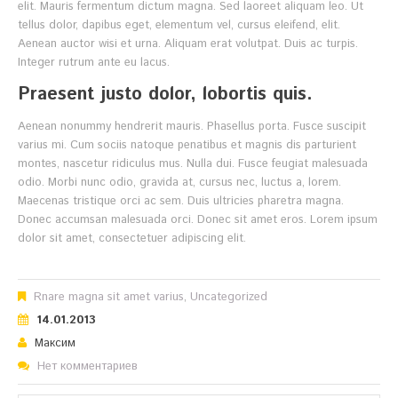
elit. Mauris fermentum dictum magna. Sed laoreet aliquam leo. Ut
tellus dolor, dapibus eget, elementum vel, cursus eleifend, elit.
Aenean auctor wisi et urna. Aliquam erat volutpat. Duis ac turpis.
Integer rutrum ante eu lacus.
Praesent justo dolor, lobortis quis.
Aenean nonummy hendrerit mauris. Phasellus porta. Fusce suscipit
varius mi. Cum sociis natoque penatibus et magnis dis parturient
montes, nascetur ridiculus mus. Nulla dui. Fusce feugiat malesuada
odio. Morbi nunc odio, gravida at, cursus nec, luctus a, lorem.
Maecenas tristique orci ac sem. Duis ultricies pharetra magna.
Donec accumsan malesuada orci. Donec sit amet eros. Lorem ipsum
dolor sit amet, consectetuer adipiscing elit.
Rnare magna sit amet varius
,
Uncategorized
14.01.2013
Максим
Нет комментариев