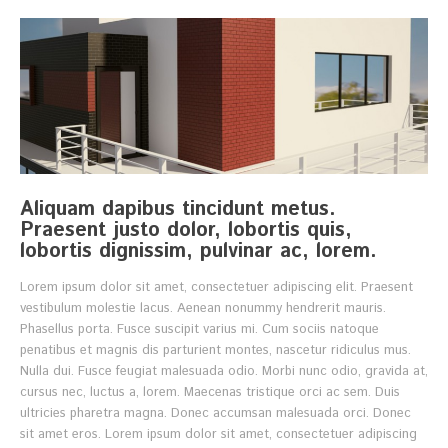
Aliquam dapibus tincidunt metus.
Praesent justo dolor, lobortis quis,
lobortis dignissim, pulvinar ac, lorem.
Lorem ipsum dolor sit amet, consectetuer adipiscing elit. Praesent
vestibulum molestie lacus. Aenean nonummy hendrerit mauris.
Phasellus porta. Fusce suscipit varius mi. Cum sociis natoque
penatibus et magnis dis parturient montes, nascetur ridiculus mus.
Nulla dui. Fusce feugiat malesuada odio. Morbi nunc odio, gravida at,
cursus nec, luctus a, lorem. Maecenas tristique orci ac sem. Duis
ultricies pharetra magna. Donec accumsan malesuada orci. Donec
sit amet eros. Lorem ipsum dolor sit amet, consectetuer adipiscing